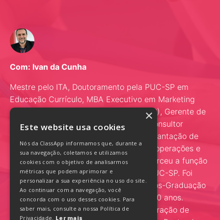
Com: Ivan da Cunha
Mestre pelo ITA, Doutoramento pela PUC-SP em
Educação Currículo, MBA Executivo em Marketing
pela FGV (Fundação Getúlio Vargas –SP), Gerente de
×
Projetos, Auditor de Qualidade Total, Consultor
Este website usa cookies
empresarial há mais de 20 anos na implantação de
Nós da ClassApp informamos que, durante a
estratégias corporativas em gestão de operações e
sua navegação, coletamos e utilizamos
especialista em gestão de pessoas. Exerceu a função
cookies com o objetivo de analisarmos
métricas que podem aprimorar e
de executivo de TI e de professor da PUC-SP. Foi
personalizar a sua experiência no uso do site.
Coordenador Geral dos 45 cursos de Pós-Graduação
Ao continuar com a navegação, você
da Universidade São Judas Tadeu por 10 anos.
concorda com o uso desses cookies. Para
Professor titular dos cursos de administração de
saber mais, consulte a nossa Política de
Privacidade.
Ler mais