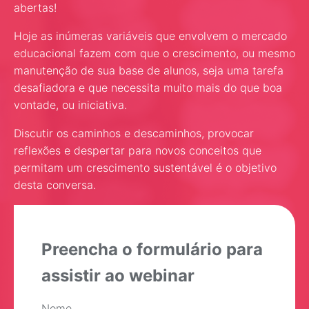
abertas!
Hoje as inúmeras variáveis que envolvem o mercado
educacional fazem com que o crescimento, ou mesmo
manutenção de sua base de alunos, seja uma tarefa
desafiadora e que necessita muito mais do que boa
vontade, ou iniciativa.
Discutir os caminhos e descaminhos, provocar
reflexões e despertar para novos conceitos que
permitam um crescimento sustentável é o objetivo
desta conversa.
Preencha o formulário para
assistir ao webinar
Nome