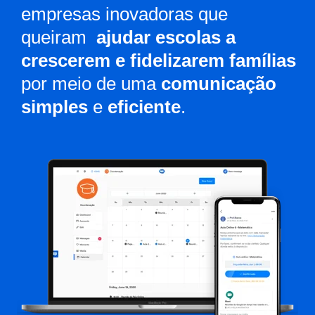
empresas inovadoras que
queiram
ajudar escolas a
crescerem e fidelizarem famílias
por meio de uma
comunicação
simples
e
eficiente
.