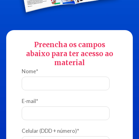
Preencha os campos
abaixo para ter acesso ao
material
Nome
*
E-mail
*
Celular (DDD + número)
*