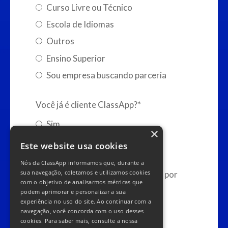
Curso Livre ou Técnico
Escola de Idiomas
Outros
Ensino Superior
Sou empresa buscando parceria
Você já é cliente ClassApp?
*
Sim
×
Não
Este website usa cookies
Nós da ClassApp informamos que, durante a
sua navegação, coletamos e utilizamos cookies
Eu autorizo receber conteúdos por
com o objetivo de analisarmos métricas que
WhatsApp
podem aprimorar e personalizar a sua
experiência no uso do site. Ao continuar com a
navegação, você concorda com o uso desses
cookies. Para saber mais, consulte a nossa