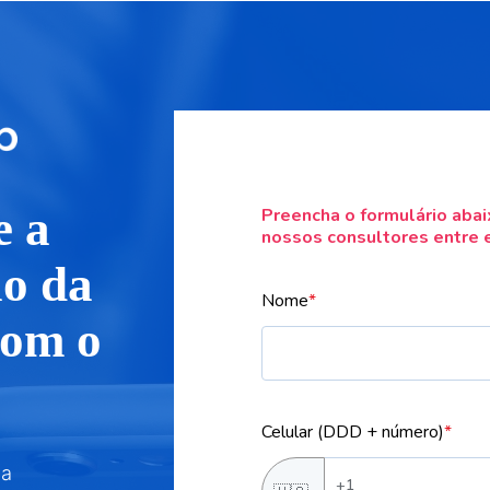
e a
Preencha o formulário aba
nossos consultores entre 
o da
Nome
*
com o
Celular (DDD + número)
*
na