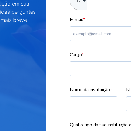
🇺🇸
ação em sua
pidas perguntas
E-mail
*
 mais breve
Cargo
*
Nome da instituição
*
Nú
Qual o tipo da sua instituição