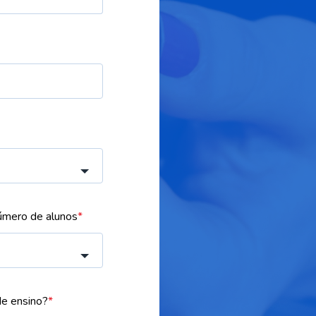
mero de alunos
*
 de ensino?
*